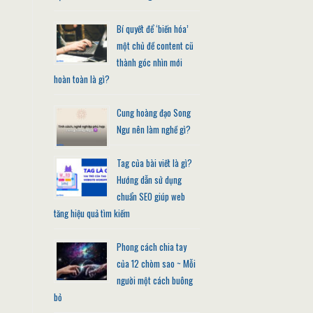
Bí quyết để ‘biến hóa’
một chủ đề content cũ
thành góc nhìn mới
hoàn toàn là gì?
Cung hoàng đạo Song
Ngư nên làm nghề gì?
Tag của bài viết là gì?
Hướng dẫn sử dụng
chuẩn SEO giúp web
tăng hiệu quả tìm kiếm
Phong cách chia tay
của 12 chòm sao ~ Mỗi
người một cách buông
bỏ