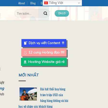
About
Blog
Dịch vụ Content
FAQ
Tiếng Việt
Tìm
ZALO
kiếm:
Dịch vụ viết Content !!!
12 cung Hoàng đạo !!!!!
Hosting Website giá rẻ
t
MỚI NHẤT
iệt
ng
Bài hát thổi bay hàng
ĩnh
trăm triệu USD của
hãng hàng không và bài
học về chăm sóc khách hàng