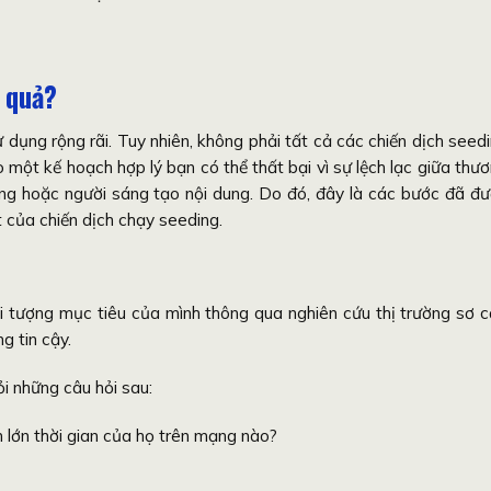
 quả?
 dụng rộng rãi. Tuy nhiên, không phải tất cả các chiến dịch seed
một kế hoạch hợp lý bạn có thể thất bại vì sự lệch lạc giữa thư
ng hoặc người sáng tạo nội dung. Do đó, đây là các bước đã đ
 của chiến dịch chạy seeding.
ối tượng mục tiêu của mình thông qua nghiên cứu thị trường sơ 
g tin cậy.
ỏi những câu hỏi sau:
 lớn thời gian của họ trên mạng nào?