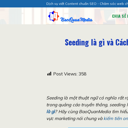
Chuyển
Dịch vụ viết Content chuẩn SEO - Chăm sóc web c
đến
CHIA SẺ 
nội
dung
Seeding là gì và Các
Post Views:
358
Seeding là một thuật ngữ có nghĩa rất 
trong quảng cáo truyền thông, seeding l
là gì
? Hãy cùng BaoQuanMedia tìm hiểu c
vực marketing nói chung và
kiếm tiên on