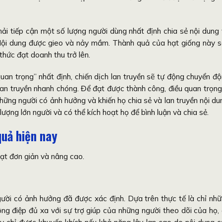
ải tiếp cận một số lượng người dùng nhất định chia sẻ nội dung
. Nội dung được gieo và nảy mầm. Thành quả của hạt giống này 
thức đạt doanh thu trở lên.
an trọng” nhất định, chiến dịch lan truyền sẽ tự động chuyển đ
lan truyền nhanh chóng. Để đạt được thành công, điều quan trọng
hững người có ảnh hưởng và khiến họ chia sẻ và lan truyền nội du
ượng lớn người và có thể kích hoạt họ để bình luận và chia sẻ.
quả hiện nay
hạt đơn giản và nâng cao.
ười có ảnh hưởng đã được xác định. Dựa trên thực tế là chỉ nh
thông điệp đủ xa với sự trợ giúp của những người theo dõi của họ,
này chỉ được khuyến khích nếu khả năng lây lan cao do nội dung 