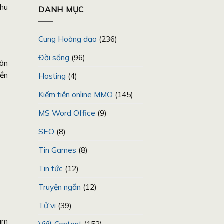
thu
DANH MỤC
Cung Hoàng đạo
(236)
Đời sống
(96)
hân
yền
Hosting
(4)
Kiếm tiền online MMO
(145)
MS Word Office
(9)
SEO
(8)
Tin Games
(8)
Tin tức
(12)
Truyện ngắn
(12)
Tử vi
(39)
làm