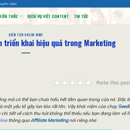
huyên sâu!
KIẾN THỨC
DỊCH VỤ VIẾT CONTENT
TIN TỨC
KIẾM TIỀN ONLINE MMO
h triển khai hiệu quả trong Marketing
Rate this pos
rộng mà có thể bạn chưa hiểu hết tầm quan trọng của nó. Đặc b
à một yếu tố gây lan tỏa rất lớn. Vậy khái niệm của chạy
Seedi
hi tiết về cách thu hút không thể thiếu nếu bạn đang làm về l
line
thông qua
Affiliate Marketing
nói riêng nhé