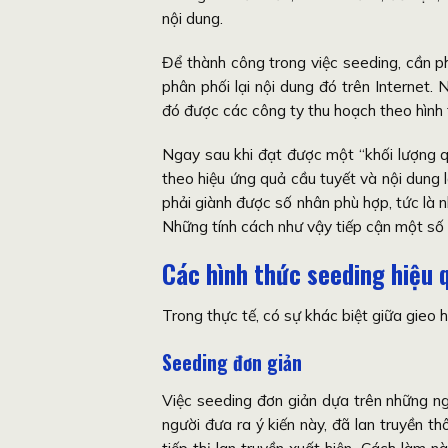
nội dung.
Để thành công trong việc seeding, cần ph
phân phối lại nội dung đó trên Internet
đó được các công ty thu hoạch theo hình 
Ngay sau khi đạt được một “khối lượng qu
theo hiệu ứng quả cầu tuyết và nội dung 
phải giành được số nhân phù hợp, tức là n
Những tính cách như vậy tiếp cận một số l
Các hình thức seeding hiệu 
Trong thực tế, có sự khác biệt giữa gieo 
Seeding đơn giản
Việc seeding đơn giản dựa trên những ng
người đưa ra ý kiến ​​này, đã lan truyền 
tiếp thị lan truyền xuất hiện. Cách làm 