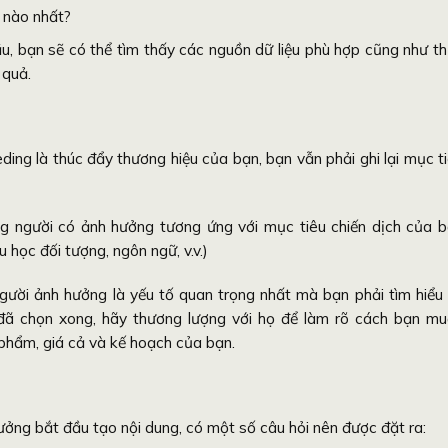
g nào nhất?
u, bạn sẽ có thể tìm thấy các nguồn dữ liệu phù hợp cũng như t
 quả.
ing là thúc đẩy thương hiệu của bạn, bạn vẫn phải ghi lại mục t
g người có ảnh hưởng tương ứng với mục tiêu chiến dịch của 
 học đối tượng, ngôn ngữ, v.v.)
gười ảnh hưởng là yếu tố quan trọng nhất mà bạn phải tìm hiểu
 đã chọn xong, hãy thương lượng với họ để làm rõ cách bạn m
phẩm, giá cả và kế hoạch của bạn.
ởng bắt đầu tạo nội dung, có một số câu hỏi nên được đặt ra: