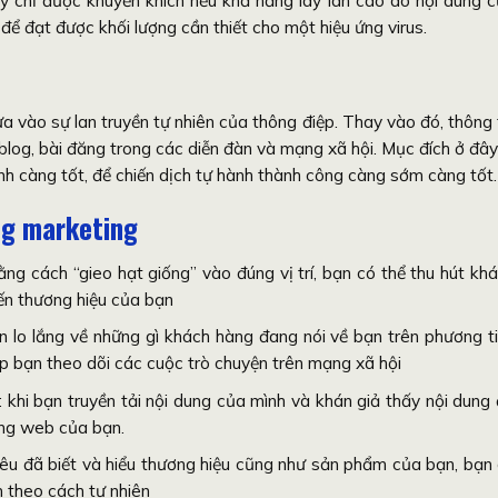
để đạt được khối lượng cần thiết cho một hiệu ứng virus.
a vào sự lan truyền tự nhiên của thông điệp. Thay vào đó, thông 
blog, bài đăng trong các diễn đàn và mạng xã hội. Mục đích ở đây
h càng tốt, để chiến dịch tự hành thành công càng sớm càng tốt.
ong marketing
ng cách “gieo hạt giống” vào đúng vị trí, bạn có thể thu hút kh
ến thương hiệu của bạn
n lo lắng về những gì khách hàng đang nói về bạn trên phương t
úp bạn theo dõi các cuộc trò chuyện trên mạng xã hội
: khi bạn truyền tải nội dung của mình và khán giả thấy nội dung
rang web của bạn.
iêu đã biết và hiểu thương hiệu cũng như sản phẩm của bạn, bạn
n theo cách tự nhiên