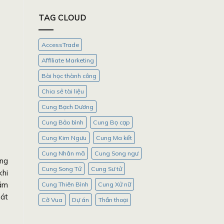
TAG CLOUD
AccessTrade
Affiliate Marketing
Bài học thành công
Chia sẻ tài liệu
Cung Bạch Dương
Cung Bảo bình
Cung Bọ cạp
Cung Kim Ngưu
Cung Ma kết
Cung Nhân mã
Cung Song ngư
ing
Cung Song Tử
Cung Sư tử
khi
mầm
Cung Thiên Bình
Cung Xử nữ
hát
Cờ Vua
Dự án
Thần thoại