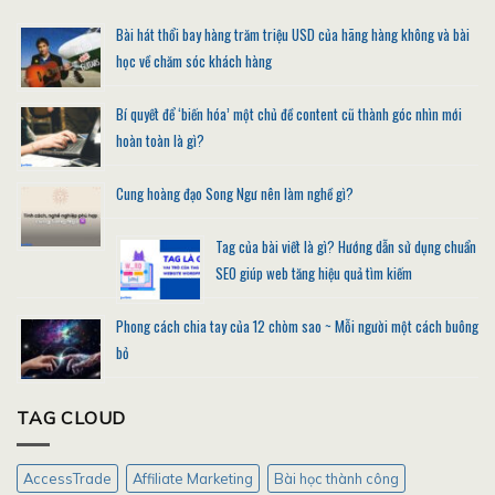
Bài hát thổi bay hàng trăm triệu USD của hãng hàng không và bài
học về chăm sóc khách hàng
Bí quyết để ‘biến hóa’ một chủ đề content cũ thành góc nhìn mới
hoàn toàn là gì?
Cung hoàng đạo Song Ngư nên làm nghề gì?
Tag của bài viết là gì? Hướng dẫn sử dụng chuẩn
SEO giúp web tăng hiệu quả tìm kiếm
Phong cách chia tay của 12 chòm sao ~ Mỗi người một cách buông
bỏ
TAG CLOUD
AccessTrade
Affiliate Marketing
Bài học thành công