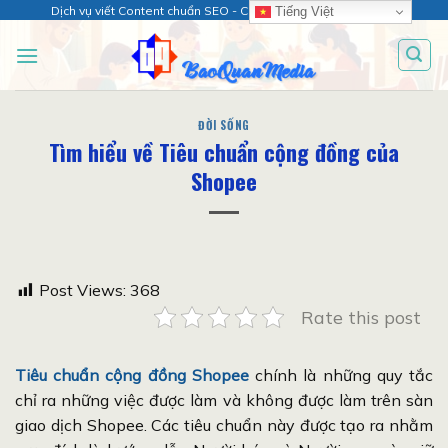
Chuyển
Dịch vụ viết Content chuẩn SEO - Chăm sóc web chuyên sâu!
Tiếng Việt
đến
nội
dung
ĐỜI SỐNG
Tìm hiểu về Tiêu chuẩn cộng đồng của
Shopee
Post Views:
368
Rate this post
Tiêu chuẩn cộng đồng Shopee
chính là những quy tắc
chỉ ra những việc được làm và không được làm trên sàn
giao dịch Shopee. Các tiêu chuẩn này được tạo ra nhằm