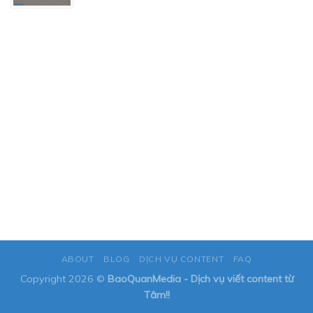
ABOUT
BLOG
DỊCH VỤ CONTENT
FAQ
Copyright 2026 ©
BaoQuanMedia - Dịch vụ viết content từ
Tâm!!