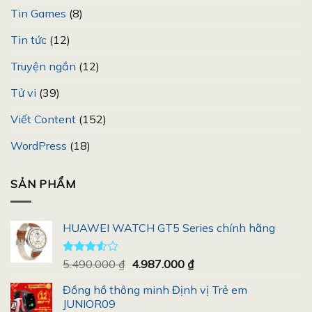
Tin Games
(8)
Tin tức
(12)
Truyện ngắn
(12)
Tử vi
(39)
Viết Content
(152)
WordPress
(18)
SẢN PHẨM
HUAWEI WATCH GT5 Series chính hãng
Giá
Giá
Được
5.490.000
₫
4.987.000
₫
xếp
gốc
hiện
hạng
Đồng hồ thông minh Định vị Trẻ em
là:
tại
3.50
5
JUNIOR09
5.490.000 ₫.
là:
sao