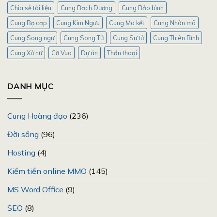
Chia sẻ tài liệu
Cung Bạch Dương
Cung Bảo bình
Cung Bọ cạp
Cung Kim Ngưu
Cung Ma kết
Cung Nhân mã
Cung Song ngư
Cung Song Tử
Cung Sư tử
Cung Thiên Bình
Cung Xử nữ
Cờ Vua
Dự án
Thần thoại
DANH MỤC
Cung Hoàng đạo
(236)
Đời sống
(96)
Hosting
(4)
Kiếm tiền online MMO
(145)
MS Word Office
(9)
SEO
(8)