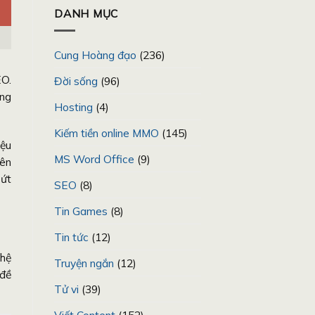
DANH MỤC
Cung Hoàng đạo
(236)
EO.
Đời sống
(96)
áng
Hosting
(4)
Kiếm tiền online MMO
(145)
iệu
MS Word Office
(9)
iên
bứt
SEO
(8)
Tin Games
(8)
Tin tức
(12)
ghệ
Truyện ngắn
(12)
 đề
Tử vi
(39)