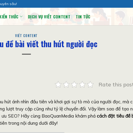
huyên sâu!
KIẾN THỨC
DỊCH VỤ VIẾT CONTENT
TIN TỨC
VIẾT CONTENT
u đề bài viết thu hút người đọc
Rate this pos
hu hút ánh nhìn đầu tiên và khơi gợi sự tò mò của người đọc, mà 
g lượt truy cập cũng như tỷ lệ chuyển đổi. Vậy làm sao để tạo 
 tối ưu SEO? Hãy cùng BaoQuanMedia khám phá
cách đặt tiêu đề 
iên trong nội dung dưới đây!