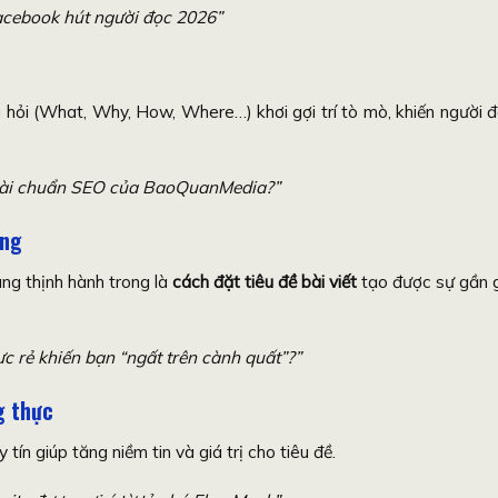
Facebook hút người đọc 2026”
hỏi (What, Why, How, Where…) khơi gợi trí tò mò, khiến người 
t bài chuẩn SEO của BaoQuanMedia?”
ợng
ng thịnh hành trong là
cách đặt tiêu đề bài viết
tạo được sự gần 
c rẻ khiến bạn “ngất trên cành quất”?”
g thực
ín giúp tăng niềm tin và giá trị cho tiêu đề.