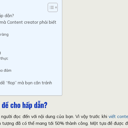
hấp dẫn?
 mà Content creator phải biết
õ ràng
g
 thực
ảo đảm
t dễ “flop” mà bạn cần tránh
u đề cho hấp dẫn?
n người đọc đến với nội dung của bạn. Vì vậy trước khi
viết cont
ấn tượng đã có thể mang tới 50% thành công. Một tựa đề được 