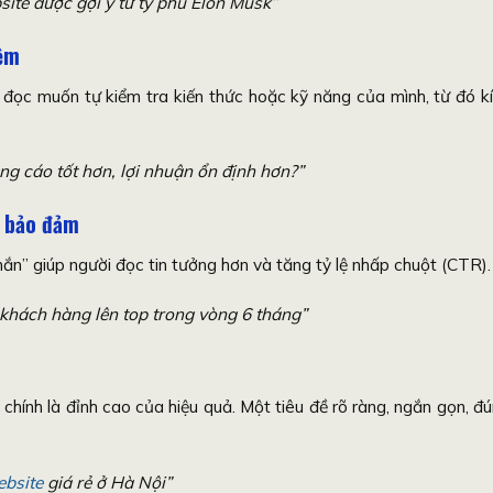
ite được gợi ý từ tỷ phú Elon Musk”
iệm
 đọc muốn tự kiểm tra kiến thức hoặc kỹ năng của mình, từ đó k
g cáo tốt hơn, lợi nhuận ổn định hơn?”
ữ bảo đảm
ắn” giúp người đọc tin tưởng hơn và tăng tỷ lệ nhấp chuột (CTR).
 khách hàng lên top trong vòng 6 tháng”
chính là đỉnh cao của hiệu quả. Một tiêu đề rõ ràng, ngắn gọn, đ
ebsite
giá rẻ ở Hà Nội”