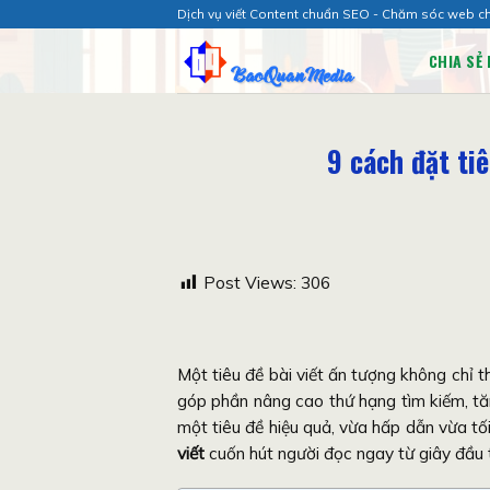
Chuyển
Dịch vụ viết Content chuẩn SEO - Chăm sóc web c
đến
CHIA SẺ 
nội
dung
9 cách đặt tiê
Post Views:
306
Một tiêu đề bài viết ấn tượng không chỉ t
góp phần nâng cao thứ hạng tìm kiếm, tăn
một tiêu đề hiệu quả, vừa hấp dẫn vừa
viết
cuốn hút người đọc ngay từ giây đầu t