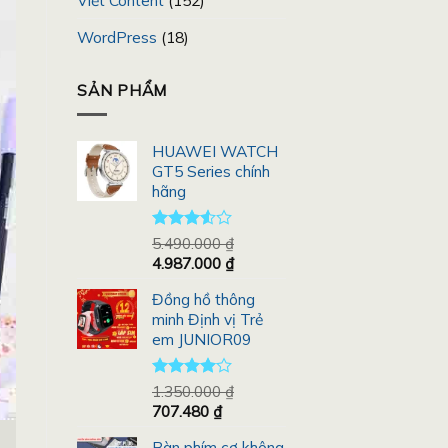
Viết Content
(152)
WordPress
(18)
SẢN PHẨM
HUAWEI WATCH
GT5 Series chính
hãng
Được
5.490.000
₫
xếp
Giá
Giá
4.987.000
₫
hạng
gốc
hiện
3.50
5
Đồng hồ thông
là:
tại
sao
minh Định vị Trẻ
5.490.000 ₫.
là:
em JUNIOR09
4.987.000 ₫.
Được
1.350.000
₫
xếp hạng
Giá
Giá
707.480
₫
4.00
5
gốc
hiện
sao
Bàn phím cơ không