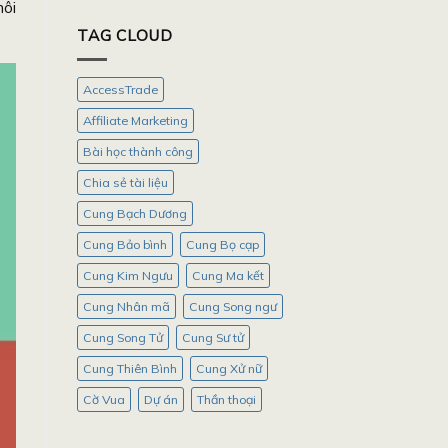
hôi
TAG CLOUD
AccessTrade
Affiliate Marketing
Bài học thành công
Chia sẻ tài liệu
Cung Bạch Dương
Cung Bảo bình
Cung Bọ cạp
Cung Kim Ngưu
Cung Ma kết
Cung Nhân mã
Cung Song ngư
Cung Song Tử
Cung Sư tử
Cung Thiên Bình
Cung Xử nữ
Cờ Vua
Dự án
Thần thoại