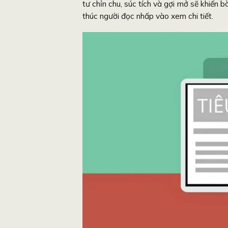
tư chỉn chu, súc tích và gợi mở sẽ khiến b
thúc người đọc nhấp vào xem chi tiết.