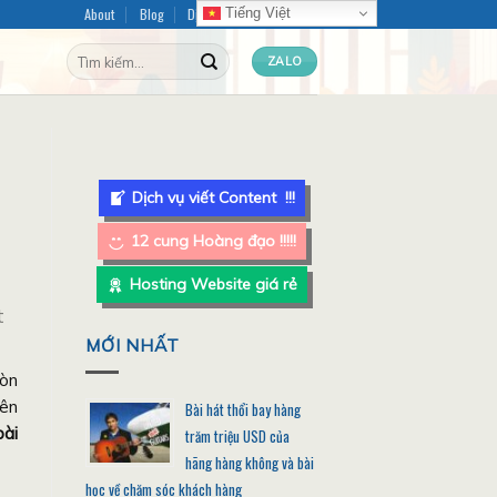
About
Blog
Dịch vụ Content
FAQ
Tiếng Việt
Tìm
ZALO
kiếm:
Dịch vụ viết Content !!!
12 cung Hoàng đạo !!!!!
Hosting Website giá rẻ
t
MỚI NHẤT
còn
nên
Bài hát thổi bay hàng
bài
trăm triệu USD của
hãng hàng không và bài
học về chăm sóc khách hàng