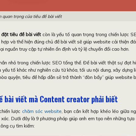
 quan trọng của tiêu đề bài viết
đặt tiêu đề bài viết
còn là yếu tố quan trọng trong chiến lược S
hợp và thể hiện đúng chủ đề bài viết sẽ giúp website cải thiện đ
ại nguồn truy cập tự nhiên ổn định và tỷ lệ chuyển đổi cao hơn.
 phần nhỏ trong chiến lược SEO tổng thể. Để bài viết thật sự đạt h
 yếu tố khác như nghiên cứu từ khóa, tối ưu nội dung, xây dựng l
 hòa quyện, tiêu đề hấp dẫn sẽ trở thành “đòn bẩy” giúp website 
 bài viết mà Content creator phải biết
chiến lược
chăm sóc website
, bạn cần kết hợp khéo léo giữa n
n xác. Dưới đây là 9 phương pháp giúp anh em tạo nên những tựa
công cụ tìm kiếm: