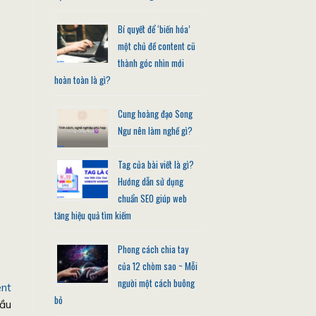
Bí quyết để ‘biến hóa’
một chủ đề content cũ
thành góc nhìn mới
hoàn toàn là gì?
Cung hoàng đạo Song
Ngư nên làm nghề gì?
Tag của bài viết là gì?
Hướng dẫn sử dụng
chuẩn SEO giúp web
tăng hiệu quả tìm kiếm
Phong cách chia tay
của 12 chòm sao ~ Mỗi
người một cách buông
ent
bỏ
đầu