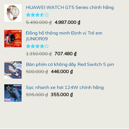
HUAWEI WATCH GT5 Series chính hãng
Giá
Giá
Được
5.490.000
₫
4.987.000
₫
xếp
gốc
hiện
hạng
Đồng hồ thông minh Định vị Trẻ em
là:
tại
3.50
5
JUNIOR09
5.490.000 ₫.
là:
sao
4.987.000 ₫.
Giá
Giá
Được
1.350.000
₫
707.480
₫
xếp hạng
gốc
hiện
4.00
5
Bàn phím cơ không dây Red Switch 5 pin
là:
tại
sao
Giá
Giá
500.000
₫
446.000
1.350.000 ₫.
₫
là:
gốc
hiện
707.480 ₫.
là:
tại
Sạc nhanh xe hơi 124W chính hãng
500.000 ₫.
là:
Giá
Giá
595.000
₫
355.000
₫
446.000 ₫.
gốc
hiện
là:
tại
595.000 ₫.
là:
355.000 ₫.