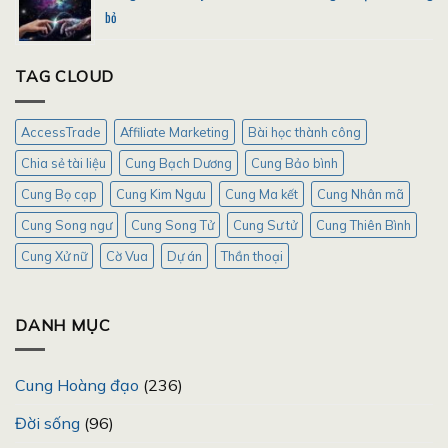
bỏ
TAG CLOUD
AccessTrade
Affiliate Marketing
Bài học thành công
Chia sẻ tài liệu
Cung Bạch Dương
Cung Bảo bình
Cung Bọ cạp
Cung Kim Ngưu
Cung Ma kết
Cung Nhân mã
Cung Song ngư
Cung Song Tử
Cung Sư tử
Cung Thiên Bình
Cung Xử nữ
Cờ Vua
Dự án
Thần thoại
DANH MỤC
Cung Hoàng đạo
(236)
Đời sống
(96)