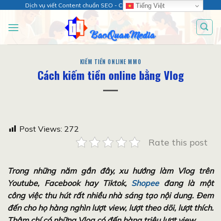
Chuyển
Dịch vụ viết Content chuẩn SEO - Chăm sóc web chuyên sâu!
Tiếng Việt
đến
nội
dung
KIẾM TIỀN ONLINE MMO
Cách kiếm tiền online bằng Vlog
Post Views:
272
Rate this post
Trong những năm gần đây, xu hướng làm Vlog trên
Youtube, Facebook hay Tiktok,
Shopee
đang là một
công việc thu hút rất nhiều nhà sáng tạo nội dung. Đem
đến cho họ hàng nghìn lượt view, lượt theo dõi, lượt thích.
Thậm chí có những Vlog có đến hàng triệu lượt view.