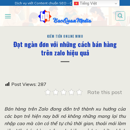
Chuyển
Dịch vụ viết Content chuẩn SEO - Chăm sóc web chuyên sâu!
Tiếng Việt
đến
nội
dung
KIẾM TIỀN ONLINE MMO
Đạt ngàn đơn với những cách bán hàng
trên zalo hiệu quả
Post Views:
287
Rate this post
Bán hàng trên Zalo đang dần trở thành xu hướng của
các bạn trẻ hiện nay bởi nó không những mang lại thu
nhập cao mà còn có thể tự chủ thời gian, thoải mái làm