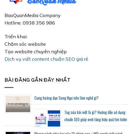
BaoQuanMedia Company
Hotline: 0938 356 986
Triển khai:
Chăm sóc website
Tạo website chuyên nghiệp
Dịch vụ viết content chuẩn SEO giá rẻ
BÀI ĐĂNG GẦN ĐÂY NHẤT
Cung hoàng đạo Song Ngư nên làm nghề gì?
Tag của bài viết là gì? Hướng dẫn sử dụng
chuẩn SEO giúp web tăng hiệu quả tìm kiếm
Phong cách chia tay của 12 chòm sao ~ Mỗi người một cách