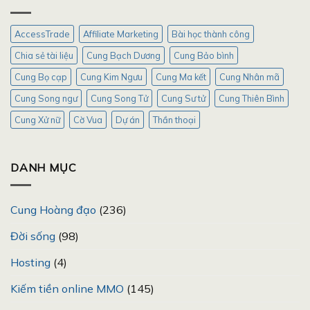
AccessTrade
Affiliate Marketing
Bài học thành công
Chia sẻ tài liệu
Cung Bạch Dương
Cung Bảo bình
Cung Bọ cạp
Cung Kim Ngưu
Cung Ma kết
Cung Nhân mã
Cung Song ngư
Cung Song Tử
Cung Sư tử
Cung Thiên Bình
Cung Xử nữ
Cờ Vua
Dự án
Thần thoại
DANH MỤC
Cung Hoàng đạo
(236)
Đời sống
(98)
Hosting
(4)
Kiếm tiền online MMO
(145)