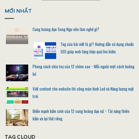
MỚI NHẤT
Cung hoàng đạo Song Ngư nên làm nghề gì?
Tag của bài viết là gì? Hướng dẫn sử dụng chuẩn
SEO giúp web tăng hiệu quả tìm kiếm
Phong cách chia tay của 12 chòm sao ~ Mỗi người một cách buông
bỏ
Viết content cho website thi công màn hình Led và Năng lượng mặt
trời
Điểm mạnh bẩm sinh của 12 cung hoàng đạo nữ ~ Tài năng thiên
bẩm và lợi thế riêng
TAG CLOUD