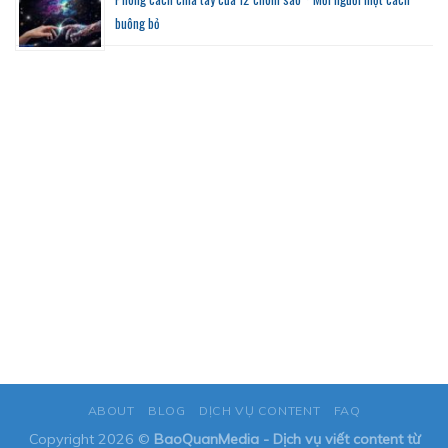
buông bỏ
ABOUT
BLOG
DỊCH VỤ CONTENT
FAQ
Copyright 2026 ©
BaoQuanMedia - Dịch vụ viết content từ