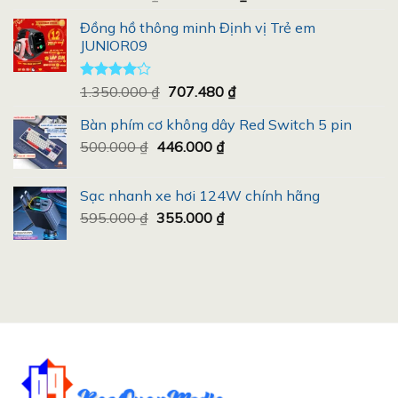
xếp
gốc
hiện
hạng
Đồng hồ thông minh Định vị Trẻ em
là:
tại
3.50
5
JUNIOR09
5.490.000 ₫.
là:
sao
4.987.000 ₫.
Giá
Giá
Được
1.350.000
₫
707.480
₫
xếp hạng
gốc
hiện
4.00
5
Bàn phím cơ không dây Red Switch 5 pin
là:
tại
sao
Giá
Giá
500.000
₫
446.000
1.350.000 ₫.
₫
là:
gốc
hiện
707.480 ₫.
là:
tại
Sạc nhanh xe hơi 124W chính hãng
500.000 ₫.
là:
Giá
Giá
595.000
₫
355.000
₫
446.000 ₫.
gốc
hiện
là:
tại
595.000 ₫.
là:
355.000 ₫.