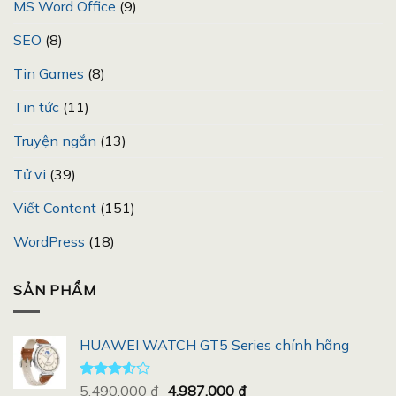
MS Word Office
(9)
SEO
(8)
Tin Games
(8)
Tin tức
(11)
Truyện ngắn
(13)
Tử vi
(39)
Viết Content
(151)
WordPress
(18)
SẢN PHẨM
HUAWEI WATCH GT5 Series chính hãng
Giá
Giá
Được
5.490.000
₫
4.987.000
₫