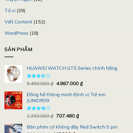
Tử vi
(39)
Viết Content
(152)
WordPress
(18)
SẢN PHẨM
HUAWEI WATCH GT5 Series chính hãng
Giá
Giá
Được
5.490.000
₫
4.987.000
₫
xếp
gốc
hiện
hạng
Đồng hồ thông minh Định vị Trẻ em
là:
tại
3.50
5
JUNIOR09
5.490.000 ₫.
là:
sao
4.987.000 ₫.
Giá
Giá
Được
1.350.000
₫
707.480
₫
xếp hạng
gốc
hiện
4.00
5
Bàn phím cơ không dây Red Switch 5 pin
là:
tại
sao