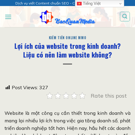
Chuyển
Dịch vụ viết Content chuẩn SEO - Chăm sóc web chuyên sâu!
Tiếng Việt
đến
nội
dung
KIẾM TIỀN ONLINE MMO
Lợi ích của website trong kinh doanh?
Liệu có nên làm website không?
Post Views:
327
Rate this post
Website là một công cụ cần thiết trong kinh doanh và
mang lại nhiều lợi ích trong việc gia tăng doanh số, phát
triển doanh nghiệp tốt hơn. Hiện nay, hầu hết các doanh