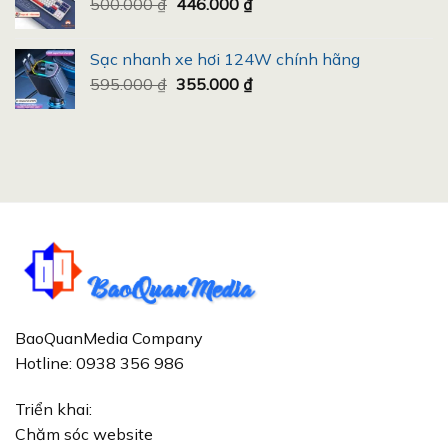
Giá
Giá
500.000
₫
446.000
1.350.000 ₫.
₫
là:
gốc
hiện
707.480 ₫.
là:
tại
Sạc nhanh xe hơi 124W chính hãng
500.000 ₫.
là:
Giá
Giá
595.000
₫
355.000
₫
446.000 ₫.
gốc
hiện
là:
tại
595.000 ₫.
là:
355.000 ₫.
BaoQuanMedia Company
Hotline: 0938 356 986
Triển khai:
Chăm sóc website