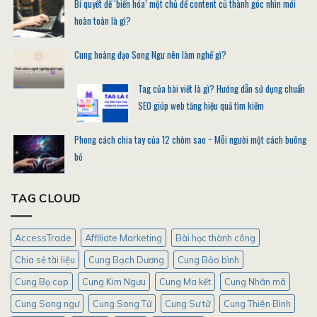
Bí quyết để ‘biến hóa’ một chủ đề content cũ thành góc nhìn mới
hoàn toàn là gì?
Cung hoàng đạo Song Ngư nên làm nghề gì?
Tag của bài viết là gì? Hướng dẫn sử dụng chuẩn
SEO giúp web tăng hiệu quả tìm kiếm
Phong cách chia tay của 12 chòm sao ~ Mỗi người một cách buông
bỏ
TAG CLOUD
AccessTrade
Affiliate Marketing
Bài học thành công
Chia sẻ tài liệu
Cung Bạch Dương
Cung Bảo bình
Cung Bọ cạp
Cung Kim Ngưu
Cung Ma kết
Cung Nhân mã
Cung Song ngư
Cung Song Tử
Cung Sư tử
Cung Thiên Bình