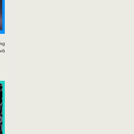
ạng
 và