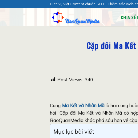
Chuyển
Dịch vụ viết Content chuẩn SEO - Chăm sóc web c
đến
CHIA SẺ 
nội
dung
Cặp đôi Ma Kết
Post Views:
340
Cung
Ma Kết và Nhân Mã
là hai cung hoà
hỏi “Cặp đôi Ma Kết và Nhân Mã có hợp 
BaoQuanMedia khác phá sâu hơn về cặp đô
Mục lục bài viết