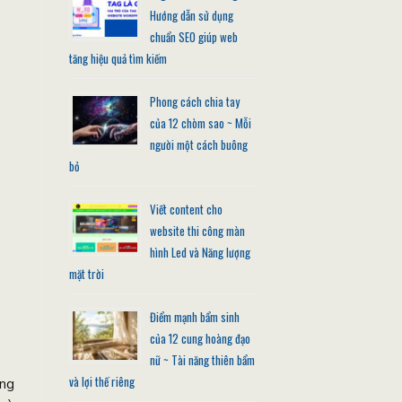
Hướng dẫn sử dụng
chuẩn SEO giúp web
tăng hiệu quả tìm kiếm
Phong cách chia tay
của 12 chòm sao ~ Mỗi
người một cách buông
bỏ
Viết content cho
website thi công màn
hình Led và Năng lượng
mặt trời
Điểm mạnh bẩm sinh
của 12 cung hoàng đạo
nữ ~ Tài năng thiên bẩm
và lợi thế riêng
ông