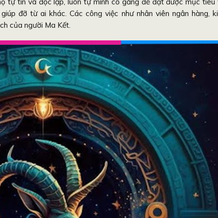
 họ tự tin và độc lập, luôn tự mình cố gắng để đạt được mục tiêu
iúp đỡ từ ai khác. Các công việc như nhân viên ngân hàng, k
ách của người Ma Kết.