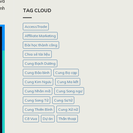
 và
inh
TAG CLOUD
AccessTrade
Affiliate Marketing
Bài học thành công
Chia sẻ tài liệu
Cung Bạch Dương
Cung Bảo bình
Cung Bọ cạp
Cung Kim Ngưu
Cung Ma kết
Cung Nhân mã
Cung Song ngư
Cung Song Tử
Cung Sư tử
Cung Thiên Bình
Cung Xử nữ
Cờ Vua
Dự án
Thần thoại