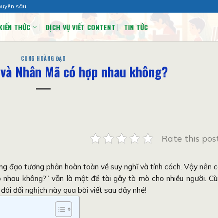
huyên sâu!
KIẾN THỨC
DỊCH VỤ VIẾT CONTENT
TIN TỨC
CUNG HOÀNG ĐẠO
 và Nhân Mã có hợp nhau không?
Rate this pos
ng đạo tương phản hoàn toàn về suy nghĩ và tính cách. Vậy nên 
nhau không?” vẫn là một đề tài gây tò mò cho nhiều người. C
i đối nghịch này qua bài viết sau đây nhé!