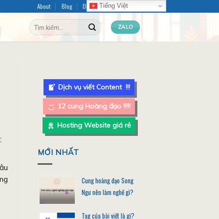
About
Blog
Dịch vụ Content
FAQ
Tiếng Việt
Tìm
ZALO
kiếm:
Dịch vụ viết Content !!!
12 cung Hoàng đạo !!!!!
Hosting Website giá rẻ
t
MỚI NHẤT
câu
ùng
Cung hoàng đạo Song
Ngư nên làm nghề gì?
Tag của bài viết là gì?