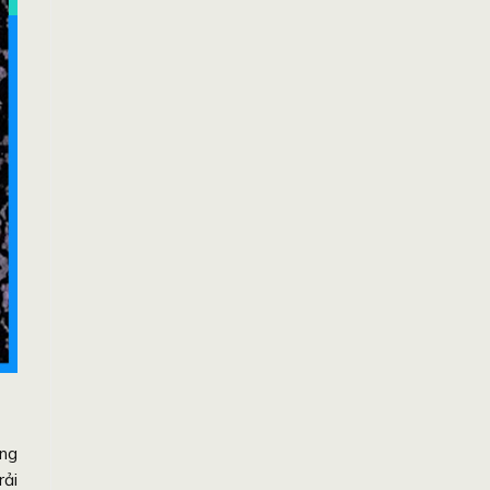
ung
rải