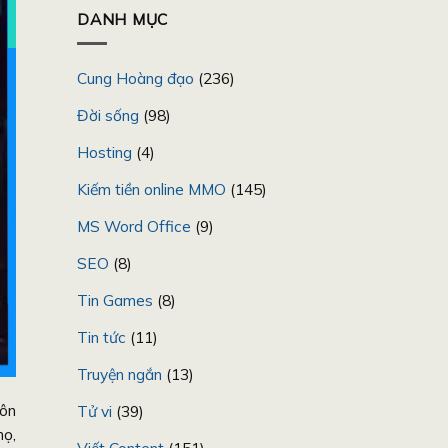
DANH MỤC
Cung Hoàng đạo
(236)
Đời sống
(98)
Hosting
(4)
Kiếm tiền online MMO
(145)
MS Word Office
(9)
SEO
(8)
Tin Games
(8)
Tin tức
(11)
Truyện ngắn
(13)
uôn
Tử vi
(39)
họ,