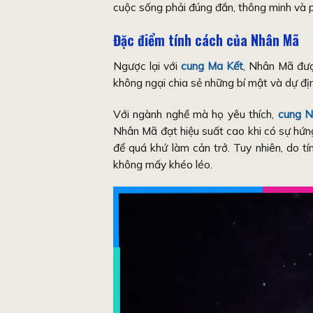
cuộc sống phải đúng đắn, thông minh và p
Đặc điểm tính cách của Nhân Mã
Ngược lại với
cung Ma Kết
, Nhân Mã được
không ngại chia sẻ những bí mật và dự địn
Với ngành nghề mà họ yêu thích,
cung 
Nhân Mã đạt hiệu suất cao khi có sự hứng
để quá khứ làm cản trở. Tuy nhiên, do tín
không mấy khéo léo.