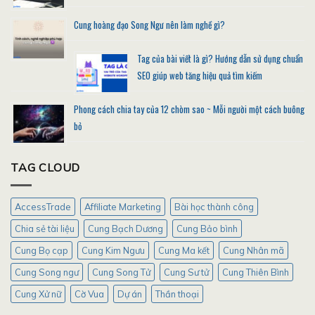
Cung hoàng đạo Song Ngư nên làm nghề gì?
Tag của bài viết là gì? Hướng dẫn sử dụng chuẩn
SEO giúp web tăng hiệu quả tìm kiếm
Phong cách chia tay của 12 chòm sao ~ Mỗi người một cách buông
bỏ
TAG CLOUD
AccessTrade
Affiliate Marketing
Bài học thành công
Chia sẻ tài liệu
Cung Bạch Dương
Cung Bảo bình
Cung Bọ cạp
Cung Kim Ngưu
Cung Ma kết
Cung Nhân mã
Cung Song ngư
Cung Song Tử
Cung Sư tử
Cung Thiên Bình
Cung Xử nữ
Cờ Vua
Dự án
Thần thoại