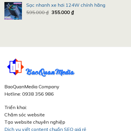
là:
tại
Sạc nhanh xe hơi 124W chính hãng
500.000 ₫.
là:
Giá
Giá
595.000
₫
355.000
₫
446.000 ₫.
gốc
hiện
là:
tại
595.000 ₫.
là:
355.000 ₫.
BaoQuanMedia Company
Hotline: 0938 356 986
Triển khai:
Chăm sóc website
Tạo website chuyên nghiệp
Dịch vụ viết content chuẩn SEO giá rẻ