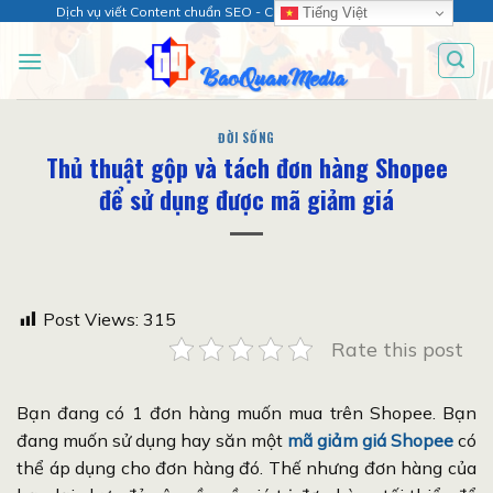
Chuyển
Dịch vụ viết Content chuẩn SEO - Chăm sóc web chuyên sâu!
Tiếng Việt
đến
nội
dung
ĐỜI SỐNG
Thủ thuật gộp và tách đơn hàng Shopee
để sử dụng được mã giảm giá
Post Views:
315
Rate this post
Bạn đang có 1 đơn hàng muốn mua trên Shopee. Bạn
đang muốn sử dụng hay săn một
mã giảm giá Shopee
có
thể áp dụng cho đơn hàng đó. Thế nhưng đơn hàng của