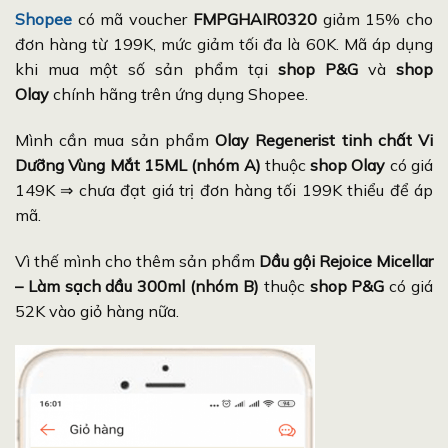
Shopee
có mã voucher
FMPGHAIR0320
giảm 15% cho
đơn hàng từ 199K, mức giảm tối đa là 60K. Mã áp dụng
khi mua một số sản phẩm tại
shop P&G
và
shop
Olay
chính hãng trên ứng dụng Shopee.
Mình cần mua sản phẩm
Olay Regenerist tinh chất Vi
Dưỡng Vùng Mắt 15ML (nhóm A)
thuộc
shop Olay
có giá
149K ⇒ chưa đạt giá trị đơn hàng tối 199K thiểu để áp
mã.
Vì thế mình cho thêm sản phẩm
Dầu gội Rejoice Micellar
– Làm sạch dầu 300ml (nhóm B)
thuộc
shop P&G
có giá
52K vào giỏ hàng nữa.