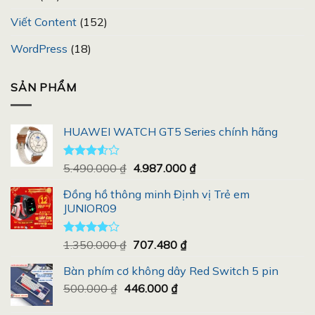
Viết Content
(152)
WordPress
(18)
SẢN PHẨM
HUAWEI WATCH GT5 Series chính hãng
Giá
Giá
Được
5.490.000
₫
4.987.000
₫
xếp
gốc
hiện
hạng
Đồng hồ thông minh Định vị Trẻ em
là:
tại
3.50
5
JUNIOR09
5.490.000 ₫.
là:
sao
4.987.000 ₫.
Giá
Giá
Được
1.350.000
₫
707.480
₫
xếp hạng
gốc
hiện
4.00
5
Bàn phím cơ không dây Red Switch 5 pin
là:
tại
sao
Giá
Giá
500.000
₫
446.000
1.350.000 ₫.
₫
là:
gốc
hiện
707.480 ₫.