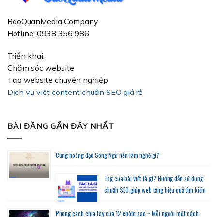
BaoQuanMedia Company
Hotline: 0938 356 986
Triển khai:
Chăm sóc website
Tạo website chuyên nghiệp
Dịch vụ viết content chuẩn SEO giá rẻ
BÀI ĐĂNG GẦN ĐÂY NHẤT
Cung hoàng đạo Song Ngư nên làm nghề gì?
Tag của bài viết là gì? Hướng dẫn sử dụng
chuẩn SEO giúp web tăng hiệu quả tìm kiếm
Phong cách chia tay của 12 chòm sao ~ Mỗi người một cách