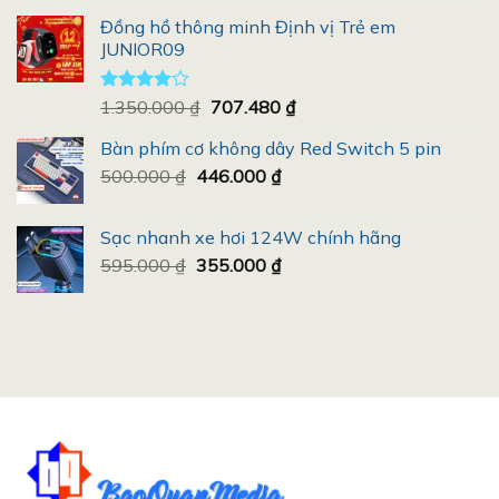
xếp
gốc
hiện
hạng
Đồng hồ thông minh Định vị Trẻ em
là:
tại
3.50
5
JUNIOR09
5.490.000 ₫.
là:
sao
4.987.000 ₫.
Giá
Giá
Được
1.350.000
₫
707.480
₫
xếp hạng
gốc
hiện
4.00
5
Bàn phím cơ không dây Red Switch 5 pin
là:
tại
sao
Giá
Giá
500.000
₫
446.000
1.350.000 ₫.
₫
là:
gốc
hiện
707.480 ₫.
là:
tại
Sạc nhanh xe hơi 124W chính hãng
500.000 ₫.
là:
Giá
Giá
595.000
₫
355.000
₫
446.000 ₫.
gốc
hiện
là:
tại
595.000 ₫.
là:
355.000 ₫.