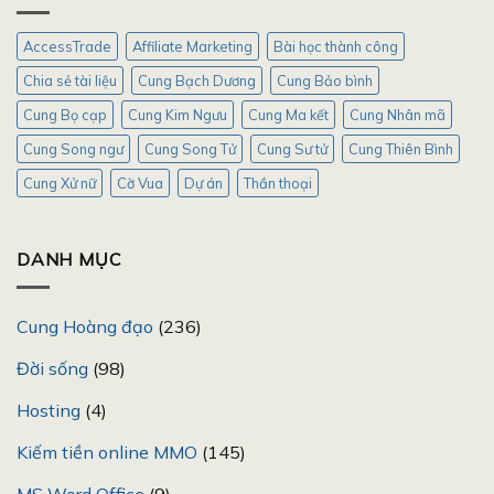
AccessTrade
Affiliate Marketing
Bài học thành công
Chia sẻ tài liệu
Cung Bạch Dương
Cung Bảo bình
Cung Bọ cạp
Cung Kim Ngưu
Cung Ma kết
Cung Nhân mã
Cung Song ngư
Cung Song Tử
Cung Sư tử
Cung Thiên Bình
Cung Xử nữ
Cờ Vua
Dự án
Thần thoại
DANH MỤC
Cung Hoàng đạo
(236)
Đời sống
(98)
Hosting
(4)
Kiếm tiền online MMO
(145)
MS Word Office
(9)