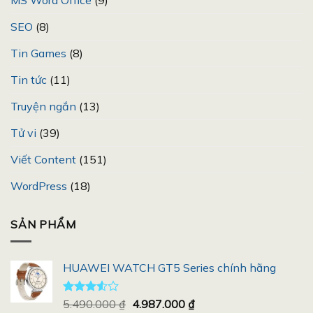
SEO
(8)
Tin Games
(8)
Tin tức
(11)
Truyện ngắn
(13)
Tử vi
(39)
Viết Content
(151)
WordPress
(18)
SẢN PHẨM
HUAWEI WATCH GT5 Series chính hãng
Giá
Giá
Được
5.490.000
₫
4.987.000
₫