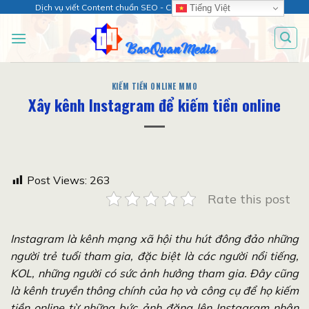
Chuyển
Dịch vụ viết Content chuẩn SEO - Chăm sóc web chuyên sâu!
Tiếng Việt
đến
nội
dung
KIẾM TIỀN ONLINE MMO
Xây kênh Instagram để kiếm tiền online
Post Views:
263
Rate this post
Instagram là kênh mạng xã hội thu hút đông đảo những
người trẻ tuổi tham gia, đặc biệt là các người nổi tiếng,
KOL, những người có sức ảnh hưởng tham gia. Đây cũng
là kênh truyền thông chính của họ và công cụ để họ kiếm
tiền online từ những bức ảnh đăng lên Instagram nhận