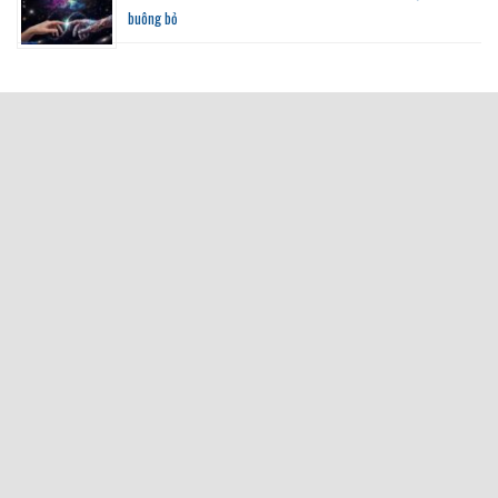
buông bỏ
ABOUT
BLOG
DỊCH VỤ CONTENT
FAQ
Copyright 2026 ©
BaoQuanMedia - Dịch vụ viết content từ