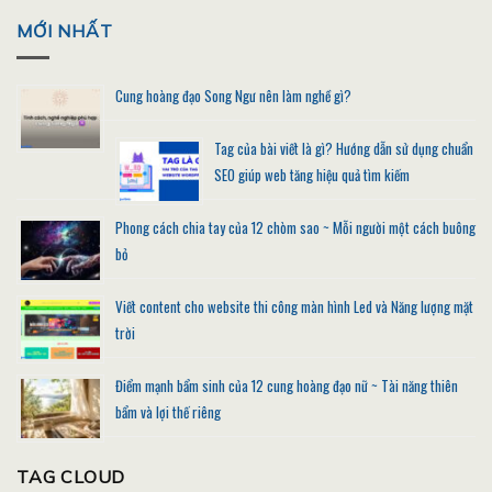
MỚI NHẤT
Cung hoàng đạo Song Ngư nên làm nghề gì?
Tag của bài viết là gì? Hướng dẫn sử dụng chuẩn
SEO giúp web tăng hiệu quả tìm kiếm
Phong cách chia tay của 12 chòm sao ~ Mỗi người một cách buông
bỏ
Viết content cho website thi công màn hình Led và Năng lượng mặt
trời
Điểm mạnh bẩm sinh của 12 cung hoàng đạo nữ ~ Tài năng thiên
bẩm và lợi thế riêng
TAG CLOUD