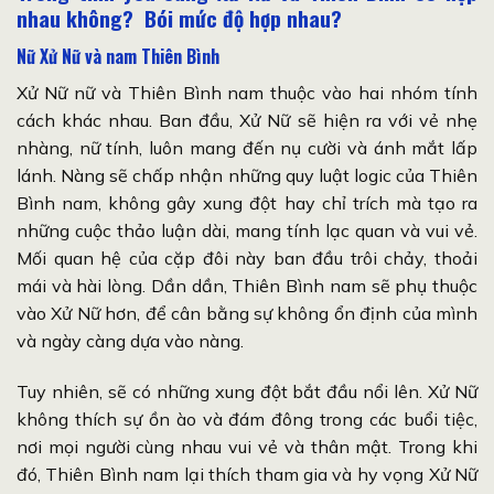
nhau không? Bói mức độ hợp nhau?
Nữ Xử Nữ và nam Thiên Bình
Xử Nữ nữ và Thiên Bình nam thuộc vào hai nhóm tính
cách khác nhau. Ban đầu, Xử Nữ sẽ hiện ra với vẻ nhẹ
nhàng, nữ tính, luôn mang đến nụ cười và ánh mắt lấp
lánh. Nàng sẽ chấp nhận những quy luật logic của Thiên
Bình nam, không gây xung đột hay chỉ trích mà tạo ra
những cuộc thảo luận dài, mang tính lạc quan và vui vẻ.
Mối quan hệ của cặp đôi này ban đầu trôi chảy, thoải
mái và hài lòng. Dần dần, Thiên Bình nam sẽ phụ thuộc
vào Xử Nữ hơn, để cân bằng sự không ổn định của mình
và ngày càng dựa vào nàng.
Tuy nhiên, sẽ có những xung đột bắt đầu nổi lên. Xử Nữ
không thích sự ồn ào và đám đông trong các buổi tiệc,
nơi mọi người cùng nhau vui vẻ và thân mật. Trong khi
đó, Thiên Bình nam lại thích tham gia và hy vọng Xử Nữ