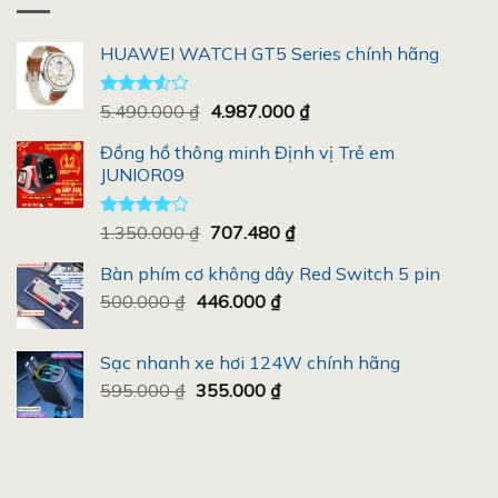
HUAWEI WATCH GT5 Series chính hãng
Giá
Giá
Được
5.490.000
₫
4.987.000
₫
xếp
gốc
hiện
hạng
Đồng hồ thông minh Định vị Trẻ em
là:
tại
3.50
5
JUNIOR09
5.490.000 ₫.
là:
sao
4.987.000 ₫.
Giá
Giá
Được
1.350.000
₫
707.480
₫
xếp hạng
gốc
hiện
4.00
5
Bàn phím cơ không dây Red Switch 5 pin
là:
tại
sao
Giá
Giá
500.000
₫
446.000
1.350.000 ₫.
₫
là:
gốc
hiện
707.480 ₫.
là:
tại
Sạc nhanh xe hơi 124W chính hãng
500.000 ₫.
là:
Giá
Giá
595.000
₫
355.000
₫
446.000 ₫.
gốc
hiện
là:
tại
595.000 ₫.
là:
355.000 ₫.