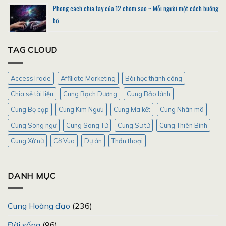
Phong cách chia tay của 12 chòm sao ~ Mỗi người một cách buông
bỏ
TAG CLOUD
AccessTrade
Affiliate Marketing
Bài học thành công
Chia sẻ tài liệu
Cung Bạch Dương
Cung Bảo bình
Cung Bọ cạp
Cung Kim Ngưu
Cung Ma kết
Cung Nhân mã
Cung Song ngư
Cung Song Tử
Cung Sư tử
Cung Thiên Bình
Cung Xử nữ
Cờ Vua
Dự án
Thần thoại
DANH MỤC
Cung Hoàng đạo
(236)
Đời sống
(96)