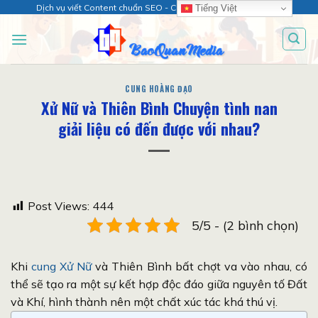
Chuyển
Dịch vụ viết Content chuẩn SEO - Chăm sóc web chuyên sâu!
Tiếng Việt
đến
nội
dung
CUNG HOÀNG ĐẠO
Xử Nữ và Thiên Bình Chuyện tình nan
giải liệu có đến được với nhau?
Post Views:
444
5/5 - (2 bình chọn)
Khi
cung Xử Nữ
và Thiên Bình bất chợt va vào nhau, có
thể sẽ tạo ra một sự kết hợp độc đáo giữa nguyên tố Đất
và Khí, hình thành nên một chất xúc tác khá thú vị.