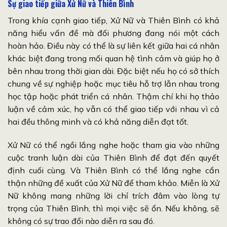
Sự giao tiếp giữa Xử Nữ và Thiên Bình
Trong khía cạnh giao tiếp, Xử Nữ và Thiên Bình có khả
năng hiểu vấn đề mà đối phương đang nói một cách
hoàn hảo. Điều này có thể là sự liên kết giữa hai cá nhân
khác biệt đang trong mối quan hệ tình cảm và giúp họ ở
bên nhau trong thời gian dài. Đặc biệt nếu họ có sở thích
chung về sự nghiệp hoặc mục tiêu hỗ trợ lẫn nhau trong
học tập hoặc phát triển cá nhân. Thậm chí khi họ thảo
luận về cảm xúc, họ vẫn có thể giao tiếp với nhau vì cả
hai đều thông minh và có khả năng diễn đạt tốt.
Xử Nữ có thể ngồi lắng nghe hoặc tham gia vào những
cuộc tranh luận dài của Thiên Bình để đạt đến quyết
định cuối cùng. Và Thiên Bình có thể lắng nghe cẩn
thận những đề xuất của Xử Nữ để tham khảo. Miễn là Xử
Nữ không mang những lời chỉ trích đâm vào lòng tự
trọng của Thiên Bình, thì mọi việc sẽ ổn. Nếu không, sẽ
không có sự trao đổi nào diễn ra sau đó.