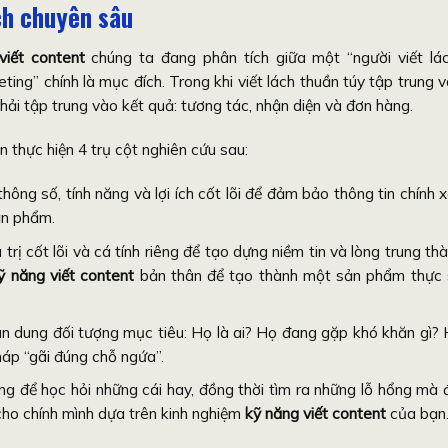
ch chuyên sâu
viết content
chúng ta đang phân tích giữa một “người viết lá
ing” chính là mục đích. Trong khi viết lách thuần túy tập trung 
hải tập trung vào kết quả: tương tác, nhận diện và đơn hàng.
ần thực hiện 4 trụ cột nghiên cứu sau:
ông số, tính năng và lợi ích cốt lõi để đảm bảo thông tin chính 
ản phẩm.
trị cốt lõi và cá tính riêng để tạo dựng niềm tin và lòng trung th
ỹ năng viết content
bản thân để tạo thành một sản phẩm thực
 dung đối tượng mục tiêu: Họ là ai? Họ đang gặp khó khăn gì?
háp “gãi đúng chỗ ngứa”.
ng để học hỏi những cái hay, đồng thời tìm ra những lỗ hổng mà 
 cho chính mình dựa trên kinh nghiệm
kỹ năng viết content
của bạn