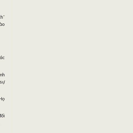
ch”
vào
xác
ành
 sự
 Họ
đối
.