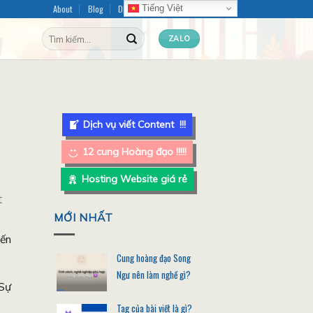
About
Blog
Dịch vụ Content
FAQ
Tiếng Việt
Tìm
ZALO
kiếm:
Dịch vụ viết Content !!!
12 cung Hoàng đạo !!!!!
Hosting Website giá rẻ
t
MỚI NHẤT
iến
Cung hoàng đạo Song
Ngư nên làm nghề gì?
 Sự
Tag của bài viết là gì?