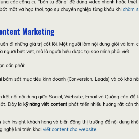
ụng các công cụ “bán tự động” để dựng video nhanh hoặc thiết
 bắt mắt và hợp thời, tạo sự chuyên nghiệp từng khâu khi
chăm s
ontent Marketing
n đi những giá trị cốt lõi. Một người làm nội dung giỏi và làm 
à người biết viết, mà là người hiểu được tại sao mình phải viết.
bạn cần phải:
i bám sát mục tiêu kinh doanh (Conversion, Leads) và có khả n
h kết nối nội dung giữa Social, Website, Email và Quảng cáo để 
uốt. Đây là
kỹ năng viết content
phát triển nhiều hướng rất cần th
tích Insight khách hàng và biến động thị trường để nội dung kh
ng nghệ khi triển khai
viết content cho website
.