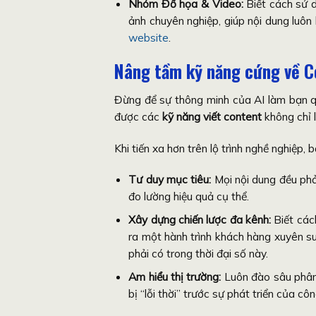
Nhóm Đồ họa & Video:
Biết cách sử d
ảnh chuyên nghiệp, giúp nội dung luôn
website
.
Nâng tầm kỹ năng cứng về C
Đừng để sự thông minh của AI làm bạn quê
được các
kỹ năng viết content
không chỉ l
Khi tiến xa hơn trên lộ trình nghề nghiệp, 
Tư duy mục tiêu:
Mọi nội dung đều phả
đo lường hiệu quả cụ thể.
Xây dựng chiến lược đa kênh:
Biết các
ra một hành trình khách hàng xuyên s
phải có trong thời đại số này.
Am hiểu thị trường:
Luôn đào sâu phân 
bị “lỗi thời” trước sự phát triển của cô