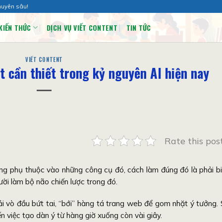
huyên sâu!
KIẾN THỨC
DỊCH VỤ VIẾT CONTENT
TIN TỨC
VIẾT CONTENT
t cần thiết trong kỷ nguyên AI hiện nay
Rate this pos
ng phụ thuộc vào những công cụ đó, cách làm đúng đó là phải b
ười làm bộ não chiến lược trong đó.
i vò đầu bứt tai, “bới” hàng tá trang web để gom nhặt ý tưởng.
 việc tạo dàn ý từ hàng giờ xuống còn vài giây.