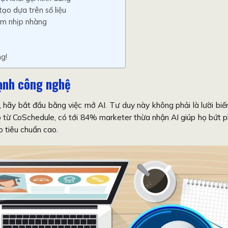
ạo dựa trên số liệu
óm nhịp nhàng
ng!
ạnh công nghệ
, hãy bắt đầu bằng việc mở AI. Tư duy này không phải là lười biế
o từ CoSchedule, có tới 84% marketer thừa nhận AI giúp họ bứt 
 tiêu chuẩn cao.