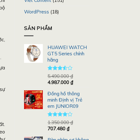
Viết Content
(151)
chỉ
 bộ
WordPress
(18)
SẢN PHẨM
ớc,
HUAWEI WATCH
GT5 Series chính
.
hãng
dựa
Được
5.490.000
₫
xếp
Giá
Giá
4.987.000
₫
hạng
gốc
hiện
 sự
3.50
5
Đồng hồ thông
là:
tại
sao
minh Định vị Trẻ
5.490.000 ₫.
là:
em JUNIOR09
4.987.000 ₫.
Được
1.350.000
₫
ất.
xếp hạng
Giá
Giá
707.480
₫
heo
4.00
5
gốc
hiện
sao
hư
Bàn phím cơ không