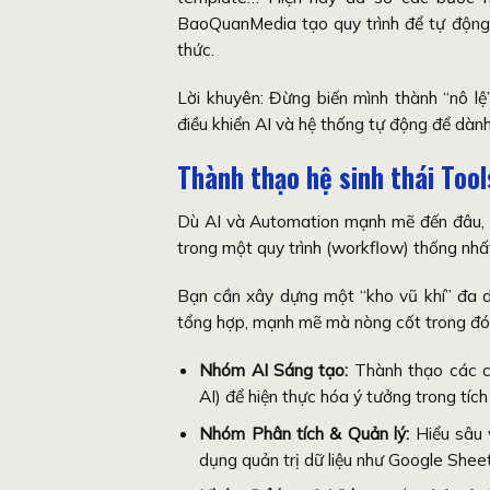
BaoQuanMedia tạo quy trình để tự động hó
thức.
Lời khuyên: Đừng biến mình thành “nô l
điều khiển AI và hệ thống tự động để dành
Thành thạo hệ sinh thái Too
Dù AI và Automation mạnh mẽ đến đâu, b
trong một quy trình (workflow) thống nhấ
Bạn cần xây dựng một “kho vũ khí” đa d
tổng hợp, mạnh mẽ mà nòng cốt trong đó
Nhóm AI Sáng tạo:
Thành thạo các cô
AI) để hiện thực hóa ý tưởng trong tíc
Nhóm Phân tích & Quản lý:
Hiểu sâu 
dụng quản trị dữ liệu như Google Sheet