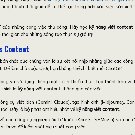
a, tối ưu thời gian để có thể tập trung hơn vào việc sản xuất 
ệ” của những công việc thủ công. Hãy học
kỹ năng viết content
 thời gian cho những sáng tạo thực sự giá trị!
ls Content
ản chất của chúng vẫn là sự kết nối nhịp nhàng giữa các công
t. Để làm chủ cuộc chơi, bạn không thể chỉ biết mỗi ChatGPT.
ạng và sử dụng chúng một cách thuần thục, tạo thành kho vũ 
 chính là
kỹ năng viết content
, thông qua các việc:
ng cụ viết lách (Gemini, Claude), tạo hình ảnh (Midjourney, Ca
h tắc. Đây là bộ phần am hiểu nhất về
kỹ năng viết content.
về các công cụ nghiên cứu từ khóa (Ahrefs, SEMrush) và các 
s, Drive để kiểm soát hiệu suất công việc.