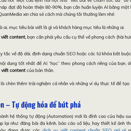
câu hỏi. Một câu lệnh hời hợt như “viết bài về chăm sóc da” sẽ 
nháp đạt độ hoàn thiện 80-90%, bạn cần huấn luyện AI bằng một
anMedia xin chia sẻ cách mà chúng tôi thường làm nhé:
 ai, mục tiêu bài viết là gì và khách hàng mục tiêu là những ai.
 viết content,
bạn cần phải yêu cầu cụ thể về phong cách (hài hư
y tắc về độ dài, định dạng chuẩn SEO hoặc các từ khóa bắt buộc
i dung tốt nhất để AI “học” theo phong cách riêng của bạn, 
 viết content
của bản thân.
ỉ là chèn thêm trải nghiệm cá nhân và những ví dụ thực tế để tạo
on – Tự động hóa để bứt phá
 hành hệ thống tự động (Automation) mới là đỉnh cao của hiệu su
ặp lại như: đăng bài đa kênh, báo cáo số liệu, hay thiết kế ảnh t
 này đang được các
dịch vụ viết content chuẩn SEO giá rẻ
n